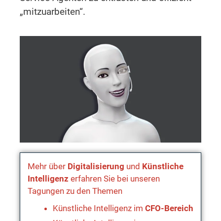
„mitzuarbeiten“.
Mehr über
Digitalisierung
und
Künstliche
Intelligenz
erfahren Sie bei unseren
Tagungen zu den Themen
Künstliche Intelligenz im
CFO-Bereich