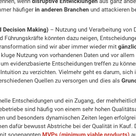
kennen, wenn
disruptive Entwicklungen
aus ganz ander
immer häufiger
in anderen Branchen
und attackieren b
d Decision Making)
– Nutzung und Verarbeitung von 
 Führungskräfte könnten dazu neigen, Entscheidungen
 Transformation sind wir aber immer wieder mit
gänzli
e kluge Nutzung von vorhandenen Daten und vor allem
 um evidenzbasierte Entscheidungen treffen zu können.
Intuition zu verzichten. Vielmehr geht es darum, sich
erschiedenen Quellen zu versorgen und dies als
Grun
elle Entscheidungen und ein Zugang, der mehrheitli
striebetriebe sind häufig von einem sehr hohen Qualit
llen und besonders dynamischen Zeiten legen erfolgre
 dafür bewusst Abstriche bei der Qualität in Kauf. D
 mit sogenannten
MVPs (minimum viable products)
au