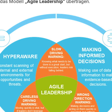
n das Modell
„Agile Leadership“
übertragen.